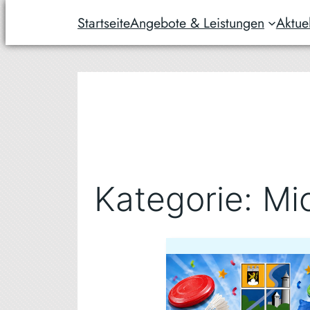
Startseite
Angebote & Leistungen
Aktue
Zum
Inhalt
springen
Kategorie:
Mic