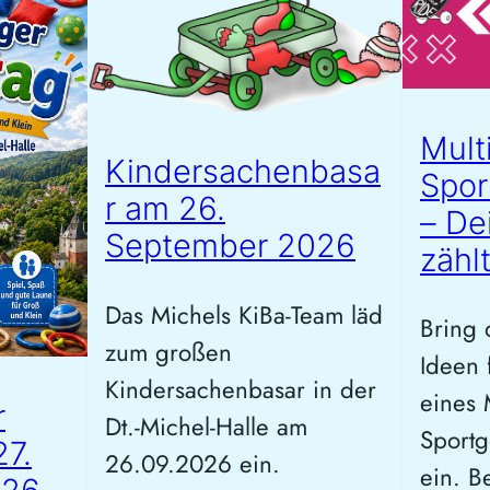
Mult
Kindersachenbasa
Spor
r am 26.
– De
September 2026
zähl
Das Michels KiBa-Team läd
Bring
zum großen
Ideen 
Kindersachenbasar in der
eines 
r
Dt.-Michel-Halle am
Sportg
27.
26.09.2026 ein.
ein. B