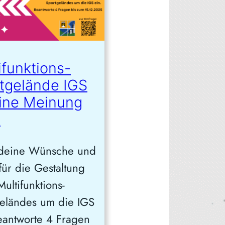
ifunktions-
tgelände IGS
ine Meinung
t
 deine Wünsche und
für die Gestaltung
Multifunktions-
eländes um die IGS
eantworte 4 Fragen