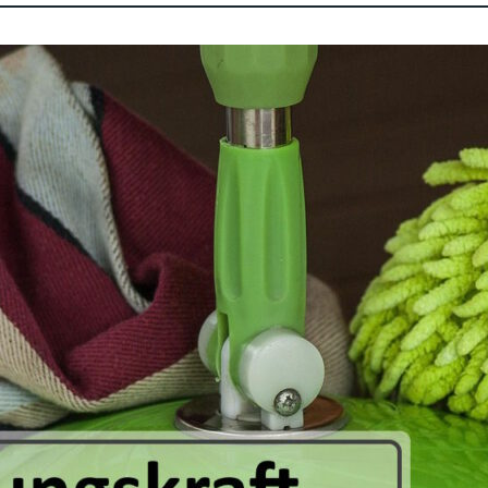
Stellenausschreibung für eine
(m/w/d)
Amt­li­che Bekannt­ma­chun­gen der Stadt Stro
bung für die Stel­len­aus­schrei­bung für ei
Zur Stel­len­aus­schrei­bung