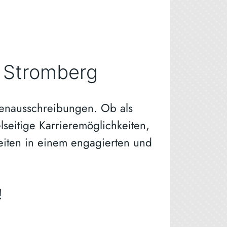
t Stromberg
l­len­aus­schrei­bun­gen. Ob als
­ti­ge Kar­rie­re­mög­lich­kei­ten,
­zei­ten in einem enga­gier­ten und
!