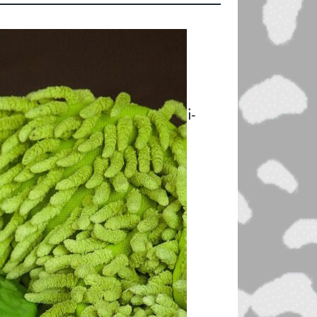
 Reinigungskraft
m­berg zur Stel­len­aus­schrei­
ne Rei­ni­gungs­kraft (m/w/d)