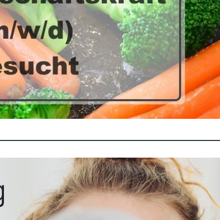
Stellenausschreibung: Erziehe
Amt­li­che Bekannt­ma­chun­gen der Stadt Str
schrei­bung: Erzieher/in (m/w/d) für die Kin