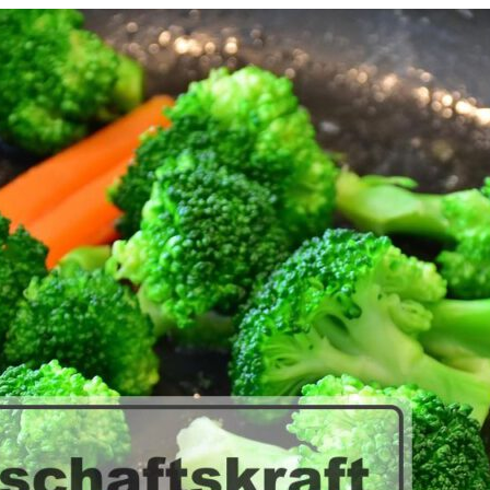
Stellenausschreibung für ein
Hauswirtschaftskraft/Köchin 
Amt­li­che Bekannt­ma­chun­gen der Stadt Stro
bung für die Stel­len­aus­schrei­bung für e
(m/w/d)
Zur Stel­len­aus­schrei­bung