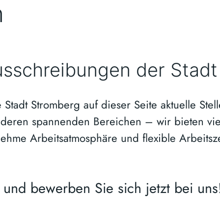
n
ausschreibungen der Stad
ie Stadt Strom­berg auf die­ser Sei­te aktu­el­le Ste
e­ren span­nen­den Berei­chen – wir bie­ten viel­sei
­neh­me Arbeits­at­mo­sphä­re und fle­xi­ble Arbeits
 und bewer­ben Sie sich jetzt bei uns