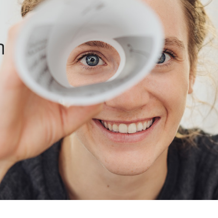
Nagerbande”
Zur Stel­len­aus­schrei­bung