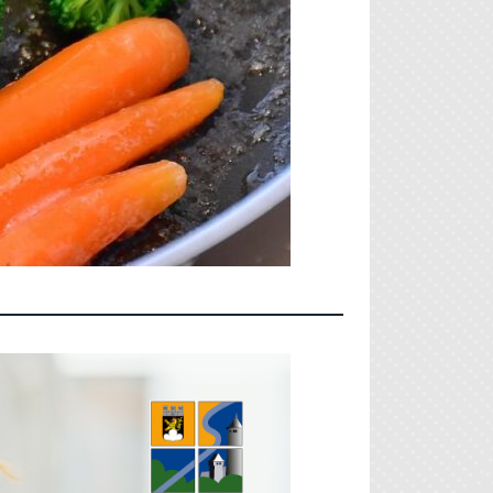
r/in (m/w/d)
om­berg für eine Stel­len­aus­
­der­ta­ges­stät­te “Michels