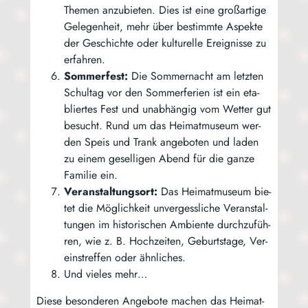
The­men anzu­bie­ten. Dies ist eine groß­ar­ti­ge
Gele­gen­heit, mehr über bestimm­te Aspek­te
der Geschich­te oder kul­tu­rel­le Ereig­nis­se zu
erfahren.
Som­mer­fest:
Die Som­mer­nacht am letz­ten
Schul­tag vor den Som­mer­fe­ri­en ist ein eta­
blier­tes Fest und unab­hän­gig vom Wet­ter gut
besucht. Rund um das Hei­mat­mu­se­um wer­
den Speis und Trank ange­bo­ten und laden
zu einem gesel­li­gen Abend für die gan­ze
Fami­lie ein.
Ver­an­stal­tungs­ort:
Das Hei­mat­mu­se­um bie­
tet die Mög­lich­keit unver­gess­li­che Ver­an­stal­
tun­gen im his­to­ri­schen Ambi­en­te durch­zu­füh­
ren, wie z. B. Hoch­zei­ten, Geburts­ta­ge, Ver­
eins­tref­fen oder ähnliches.
Und vie­les mehr…
Die­se beson­de­ren Ange­bo­te machen das Hei­mat­