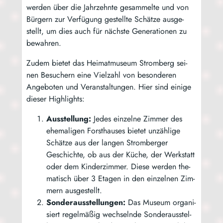
wer­den über die Jahr­zehn­te gesam­mel­te und von
Bür­gern zur Ver­fü­gung gestell­te Schät­ze aus­ge­
stellt, um dies auch für nächs­te Gene­ra­tio­nen zu
bewahren.
Zudem bie­tet das Hei­mat­mu­se­um Strom­berg sei­
nen Besu­chern eine Viel­zahl von beson­de­ren
Ange­bo­ten und Ver­an­stal­tun­gen. Hier sind eini­ge
die­ser Highlights:
Aus­stel­lung:
Jedes ein­zel­ne Zim­mer des
ehe­ma­li­gen Forst­hau­ses bie­tet unzäh­li­ge
Schät­ze aus der lan­gen Strom­ber­ger
Geschich­te, ob aus der Küche, der Werk­statt
oder dem Kin­der­zim­mer. Die­se wer­den the­
ma­tisch über 3 Eta­gen in den ein­zel­nen Zim­
mern ausgestellt.
Son­der­aus­stel­lun­gen:
Das Muse­um orga­ni­
siert regel­mä­ßig wech­seln­de Son­der­aus­stel­