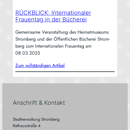
RÜCKBLICK: Internationaler
Frauentag in der Bücherei
Gemein­sa­me Ver­an­stal­tung des Hei­mat­mu­se­ums
Strom­berg und der Öffent­li­chen Büche­rei Strom­
berg zum Inter­na­tio­na­len Frau­en­tag am
08.03.2025
Zum voll­stän­di­gen Artikel
Anschrift & Kontakt
Stadtverwaltung Stromberg
Rathausstraße 4