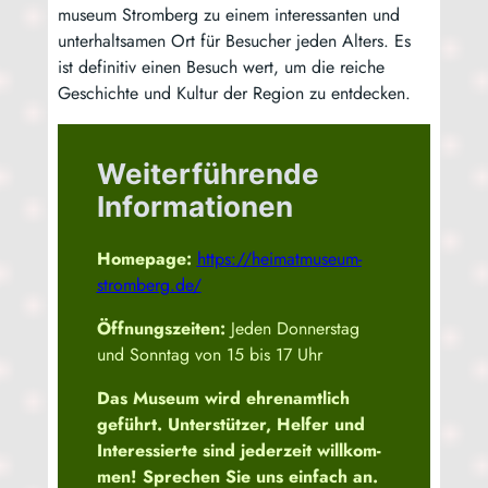
mu­se­um Strom­berg zu einem inter­es­san­ten und
unter­halt­sa­men Ort für Besu­cher jeden Alters. Es
ist defi­ni­tiv einen Besuch wert, um die rei­che
Geschich­te und Kul­tur der Regi­on zu entdecken.
Weiterführende
Informationen
Home­page:
https://heimatmuseum-
stromberg.de
/
Öff­nungs­zei­ten:
Jeden Don­ners­tag
und Sonn­tag von 15 bis 17 Uhr
Das Muse­um wird ehren­amt­lich
geführt. Unter­stüt­zer, Hel­fer und
Inter­es­sier­te sind jeder­zeit will­kom­
men! Spre­chen Sie uns ein­fach an.