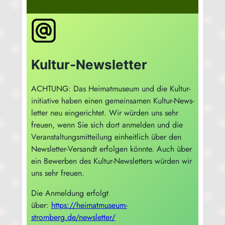
Kultur-Newsletter
ACHTUNG: Das Hei­mat­mu­se­um und die Kul­tur­
in­itia­ti­ve haben einen gemein­sa­men Kul­tur-News­
let­ter neu ein­ge­rich­tet. Wir wür­den uns sehr
freu­en, wenn Sie sich dort anmel­den und die
Ver­an­stal­tungs­mit­tei­lung ein­heit­lich über den
News­let­ter-Ver­sandt erfol­gen könn­te. Auch über
ein Bewer­ben des Kul­tur-News­let­ters wür­den wir
uns sehr freuen.
Die Anmel­dung erfolgt
über:
https://heimatmuseum-
stromberg.de/newsletter/