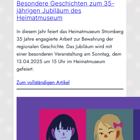
Besondere Geschichten zum 35-
jährigen Jubiläum des
Heimatmuseum
In die­sem Jahr fei­ert das Hei­mat­mu­se­um Strom­berg
35 Jah­re enga­gier­te Arbeit zur Bewah­rung der
regio­na­len Geschich­te. Das Jubi­lä­um wird mit
einer beson­de­ren Ver­an­stal­tung am Sonn­tag, dem
13.04.2025 um 15 Uhr im Hei­mat­mu­se­um
gefeiert.
Zum voll­stän­di­gen Artikel