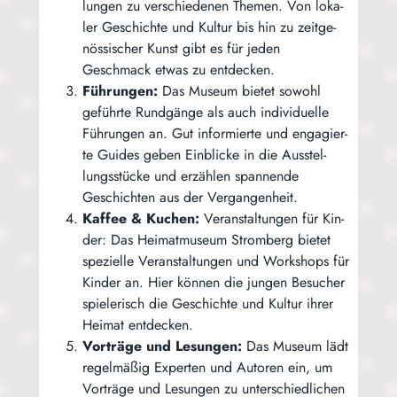
lun­gen zu ver­schie­de­nen The­men. Von loka­
ler Geschich­te und Kul­tur bis hin zu zeit­ge­
nös­si­scher Kunst gibt es für jeden
Geschmack etwas zu entdecken.
Füh­run­gen:
Das Muse­um bie­tet sowohl
geführ­te Rund­gän­ge als auch indi­vi­du­el­le
Füh­run­gen an. Gut infor­mier­te und enga­gier­
te Gui­des geben Ein­bli­cke in die Aus­stel­
lungs­stü­cke und erzäh­len span­nen­de
Geschich­ten aus der Vergangenheit.
Kaf­fee & Kuchen:
Ver­an­stal­tun­gen für Kin­
der: Das Hei­mat­mu­se­um Strom­berg bie­tet
spe­zi­el­le Ver­an­stal­tun­gen und Work­shops für
Kin­der an. Hier kön­nen die jun­gen Besu­cher
spie­le­risch die Geschich­te und Kul­tur ihrer
Hei­mat entdecken.
Vor­trä­ge und Lesun­gen:
Das Muse­um lädt
regel­mä­ßig Exper­ten und Autoren ein, um
Vor­trä­ge und Lesun­gen zu unter­schied­li­chen