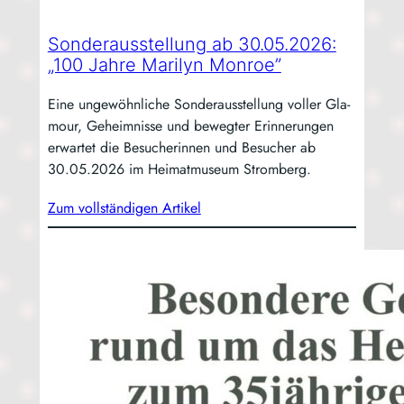
Sonderausstellung ab 30.05.2026:
„100 Jahre Marilyn Monroe”
Eine unge­wöhn­li­che Son­der­aus­stel­lung vol­ler Gla­
mour, Geheim­nis­se und beweg­ter Erin­ne­run­gen
erwar­tet die Besu­che­rin­nen und Besu­cher ab
30.05.2026 im Hei­mat­mu­se­um Stromberg.
Zum voll­stän­di­gen Artikel