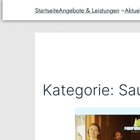
Startseite
Angebote & Leistungen
Aktue
Zum
Inhalt
springen
Kategorie:
Sa