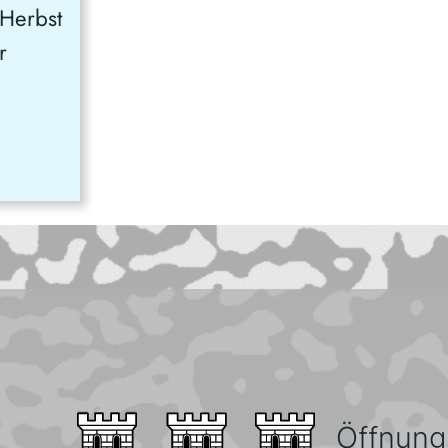
 Herbst
r
n
Öffnung