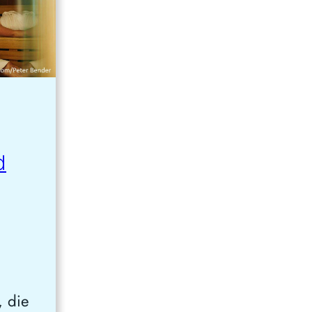
d
, die