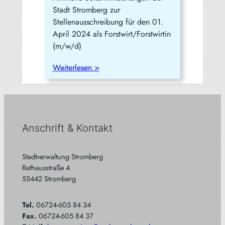
Stadt Stromberg zur
Stellenausschreibung für den 01.
April 2024 als Forstwirt/Forstwirtin
(m/w/d)
Weiterlesen >
Anschrift & Kontakt
Stadtverwaltung Stromberg
Rathausstraße 4
55442 Stromberg
Tel.
06724-605 84 34
Fax.
06724-605 84 37