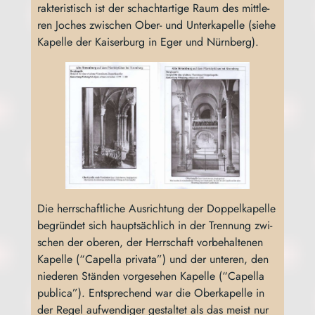
rak­te­ris­tisch ist der schacht­ar­ti­ge Raum des mitt­le­
ren Joches zwi­schen Ober- und Unter­ka­pel­le (sie­he
Kapel­le der Kai­ser­burg in Eger und Nürnberg).
Die herr­schaft­li­che Aus­rich­tung der Dop­pel­ka­pel­le
begrün­det sich haupt­säch­lich in der Tren­nung zwi­
schen der obe­ren, der Herr­schaft vor­be­hal­te­nen
Kapel­le (“Capel­la pri­vata”) und der unte­ren, den
nie­de­ren Stän­den vor­ge­se­hen Kapel­le (“Capel­la
publi­ca”). Ent­spre­chend war die Ober­ka­pel­le in
der Regel auf­wen­di­ger gestal­tet als das meist nur