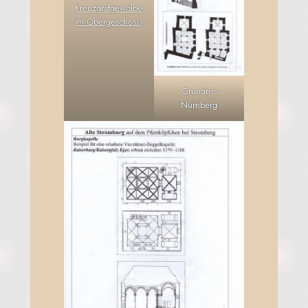
Kreuz­grat­ge­wöl­be
im Ober­ge­schoss
)
Grund­riss
Nürnberg