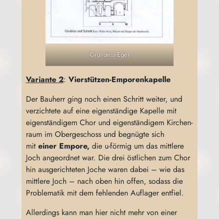
Grund­riss Eger
Vari­an­te 2
:
Vier­stüt­zen-Empo­ren­ka­pel­le
Der Bau­herr ging noch einen Schritt wei­ter, und
ver­zich­te­te auf eine eigen­stän­di­ge Kapel­le mit
eigen­stän­di­gem Chor und eigen­stän­di­gem Kir­chen­
raum im Ober­ge­schoss und begnüg­te sich
mit
einer Empo­re,
die u‑förmig um das mitt­le­re
Joch ange­ord­net war. Die drei öst­li­chen zum Chor
hin aus­ge­rich­te­ten Joche waren dabei – wie das
mitt­le­re Joch – nach oben hin offen, sodass die
Pro­ble­ma­tik mit dem feh­len­den Auf­la­ger entfiel.
Aller­dings kann man hier nicht mehr von einer