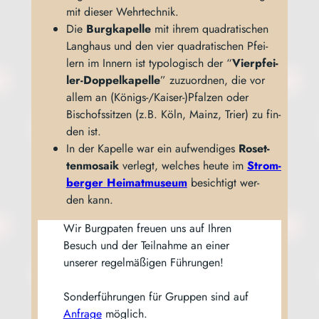
mit die­ser Wehrtechnik.
Die
Burg­ka­pel­le
mit ihrem qua­dra­ti­schen
Lang­haus und den vier qua­dra­ti­schen Pfei­
lern im Innern ist typo­lo­gisch der “
Vier­pfei­
ler-Dop­pel­ka­pel­le
” zuzu­ord­nen, die vor
allem an (Königs-/Kaiser-)Pfalzen oder
Bischofs­sit­zen (z.B. Köln, Mainz, Trier) zu fin­
den ist.
In der Kapel­le war ein auf­wen­di­ges
Roset­
ten­mo­sa­ik
ver­legt, wel­ches heu­te im
Strom­
ber­ger Hei­mat­mu­se­um
besich­tigt wer­
den kann.
Wir Burg­pa­ten freu­en uns auf Ihren
Besuch und der Teil­nah­me an einer
unse­rer regel­mä­ßi­gen Füh­run­gen!
Son­der­füh­run­gen für Grup­pen sind auf
Anfra­ge
möglich.