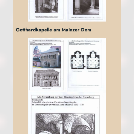
Gott­hard­ka­pel­le am Main­zer Dom