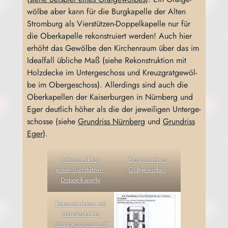
wöl­be aber kann für die Burg­ka­pel­le der Alten
Strom­burg als Vier­stüt­zen-Dop­pel­ka­pel­le nur für
die Ober­ka­pel­le rekon­stru­iert wer­den! Auch hier
erhöht das Gewöl­be den Kir­chen­raum über das im
Ide­al­fall übli­che Maß (sie­he Rekon­struk­ti­on mit
Holz­de­cke im Unter­ge­schoss und Kreuz­grat­ge­wöl­
be im Ober­ge­schoss). Aller­dings sind auch die
Ober­ka­pel­len der Kai­ser­bur­gen in Nürn­berg und
Eger deut­lich höher als die der jewei­li­gen Unter­ge­
schos­se (sie­he
Grund­riss Nürn­berg
und
Grund­riss
Eger
).
Rekon­struk­ti­on
Bei­spiel eines
einer Vierstützen-
Gratgewölbes
Doppelkapelle
Rekon­struk­ti­on mit
Holz­de­cke im
Unter­ge­schoss und