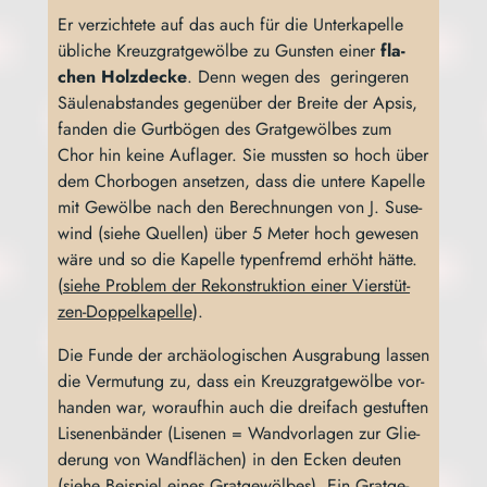
Er ver­zich­te­te auf das auch für die Unter­ka­pel­le
übli­che Kreuz­grat­ge­wöl­be zu Guns­ten einer
fla­
chen Holz­de­cke
. Denn wegen des gerin­ge­ren
Säu­len­ab­stan­des gegen­über der Brei­te der Apsis,
fan­den die Gurt­bö­gen des Grat­ge­wöl­bes zum
Chor hin kei­ne Auf­la­ger. Sie muss­ten so hoch über
dem Chor­bo­gen anset­zen, dass die unte­re Kapel­le
mit Gewöl­be nach den Berech­nun­gen von J. Sus­e­
wind (sie­he Quel­len) über 5 Meter hoch gewe­sen
wäre und so die Kapel­le typen­fremd erhöht hät­te.
(
sie­he Pro­blem der Rekon­struk­ti­on einer Vier­stüt­
zen-Dop­pel­ka­pel­le
).
Die Fun­de der archäo­lo­gi­schen Aus­gra­bung las­sen
die Ver­mu­tung zu, dass ein Kreuz­grat­ge­wöl­be vor­
han­den war, wor­auf­hin auch die drei­fach gestuf­ten
Lisen­en­bän­der (Lisen­en = Wand­vor­la­gen zur Glie­
de­rung von Wand­flä­chen) in den Ecken deu­ten
(
sie­he Bei­spiel eines Grat­ge­wöl­bes
). Ein Grat­ge­