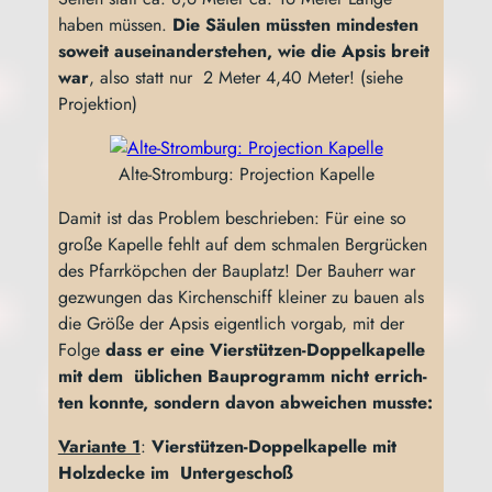
haben müs­sen.
Die Säu­len müss­ten min­des­ten
soweit aus­ein­an­der­ste­hen, wie die Apsis breit
war
, also statt nur 2 Meter 4,40 Meter! (sie­he
Projektion)
Alte-Strom­burg: Pro­jec­tion Kapelle
Damit ist das Pro­blem beschrie­ben: Für eine so
gro­ße Kapel­le fehlt auf dem schma­len Berg­rü­cken
des Pfarr­köp­chen der Bau­platz! Der Bau­herr war
gezwun­gen das Kir­chen­schiff klei­ner zu bau­en als
die Grö­ße der Apsis eigent­lich vor­gab, mit der
Fol­ge
dass er eine Vier­stüt­zen-Dop­pel­ka­pel­le
mit dem übli­chen Bau­pro­gramm nicht errich­
ten konn­te, son­dern
davon abwei­chen musste:
Vari­an­te 1
:
Vier­stüt­zen-Dop­pel­ka­pel­le mit
Holz­de­cke im Untergeschoß