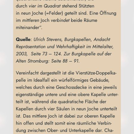
durch
vier
im Qua­drat
ste­hend Stütz­ten
in
neun
Joche (=Fel­der) geteilt sind. Eine Öff­nung
im
mitt­le­ren
Joch
ver­bin­det
bei­de Räu­me
miteinander“.
Quel­le
:
Ulrich Ste­vens, Burg­ka­pel­len, Andacht
Reprä­sen­ta­ti­on und Wehr­haf­tig­keit im Mit­tel­al­ter,
2003, Sei­te 73 – 124. Zur Burg­ka­pel­le auf der
Alten Strom­burg: Sei­te 88 – 91.
Ver­ein­facht dar­ge­stellt ist die Vier­stüt­ze-Dop­pel­ka­
pel­le im Ide­al­fall ein wür­fel­för­mi­ges Gebäu­de,
wel­ches durch eine Geschoss­de­cke in eine jeweils
eigen­stän­di­ge unte­re und eine obe­re Kapel­le unter­
teilt ist, wäh­rend die qua­dra­ti­sche Flä­che der
Kapel­len durch vier Säu­len in neun Joche unter­teilt
ist. Das mitt­le­re Joch ist dabei zur obe­ren Kapel­le
hin offen und stellt somit eine räum­li­che Ver­bin­
dung zwi­schen Ober- und Unter­ka­pel­le dar. Cha­