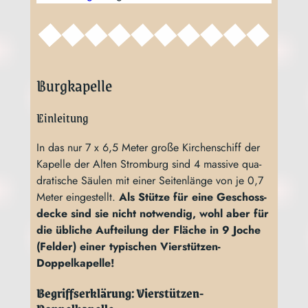
Burgkapelle
Einleitung
In das nur 7 x 6,5 Meter gro­ße Kir­chen­schiff der
Kapel­le der Alten Strom­burg sind 4 mas­si­ve qua­
dra­ti­sche Säu­len mit einer Sei­ten­län­ge von je 0,7
Meter ein­ge­stellt.
Als Stüt­ze für eine Geschoss­
de­cke sind sie nicht not­wen­dig, wohl aber für
die übli­che Auf­tei­lung der Flä­che in 9 Joche
(Fel­der) einer typi­schen Vierstützen-
Doppelkapelle!
Begriffserklärung: Vierstützen-