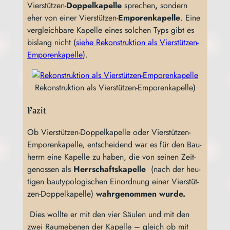
Vier­stüt­zen-
Dop­pel­ka­pel­le
spre­chen
,
son­dern
eher von einer Vier­stüt­zen-
Empo­ren­ka­pel­le
. Eine
ver­gleich­ba­re Kapel­le eines sol­chen Typs gibt es
bis­lang nicht (
sie­he Rekon­struk­ti­on als Vier­stüt­zen-
Empo­ren­ka­pel­le
).
Rekon­struk­ti­on als Vierstützen-Emporenkapelle)
Fazit
Ob Vier­stüt­zen-Dop­pel­ka­pel­le oder Vier­stüt­zen-
Empo­ren­ka­pel­le, ent­schei­dend war es für den Bau­
herrn eine Kapel­le zu haben, die von sei­nen Zeit­
ge­nos­sen als
Herr­schafts­ka­pel­le
(nach der heu­
ti­gen bau­ty­po­lo­gi­schen Ein­ord­nung einer Vier­stüt­
zen-Dop­pel­ka­pel­le)
wahr­ge­nom­men wurde.
Dies woll­te er mit den vier Säu­len und mit den
zwei Raum­ebe­nen der Kapel­le – gleich ob mit