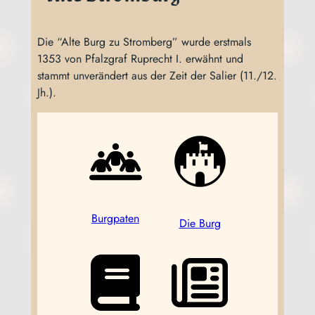
Die “Alte Burg zu Strom­berg” wur­de erst­mals
1353 von Pfalz­graf Ruprecht I. erwähnt und
stammt unver­än­dert aus der Zeit der Sali­er (11./12.
Jh.).
Burg­pa­ten
Die Burg