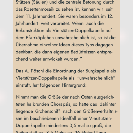
Stüt­zen (Säu­len) und die zen­tra­le Beto­nung durch
das Roset­ten­mo­sa­ik zu sehen ist, ken­nen wir seit
dem 11. Jahr­hun­dert. Sie waren beson­ders im 12.
Jahr­hun­dert weit ver­brei­tet. Wenn auch die
Rekon­struk­ti­on als Vier­stüt­zen-Dop­pel­ka­pel­le auf
dem Pfarr­köpf­chen unwahr­schein­lich ist, so ist die
Über­nah­me ein­zel­ner Ideen die­ses Typs dage­gen
denk­bar, die dann eige­nen Bedürf­nis­sen ent­spre­
chend wei­ter ent­wi­ckelt wurden.”
Das A. Pöschl die Ein­ord­nung der Burg­ka­pel­le als
Vier­stüt­zen-Dop­pel­ka­pel­le als “unwahr­schein­lich”
ein­stuft, hat fol­gen­den Hintergrund:
Nimmt man die Grö­ße der nach Osten aus­ge­rich­
te­ten halb­run­den Chor­ap­sis, so hät­te das dahin­ter
lie­gen­de Kir­chen­schiff nach den Grö­ßen­ver­hält­nis­
sen im beschrie­be­nen Ide­al­fall einer Vier­stüt­zen-
Dop­pel­ka­pel­le min­des­tens 3,5 mal so groß, die
Sei­ten statt ca. 8,6 Meter ca. 16 Meter Län­ge