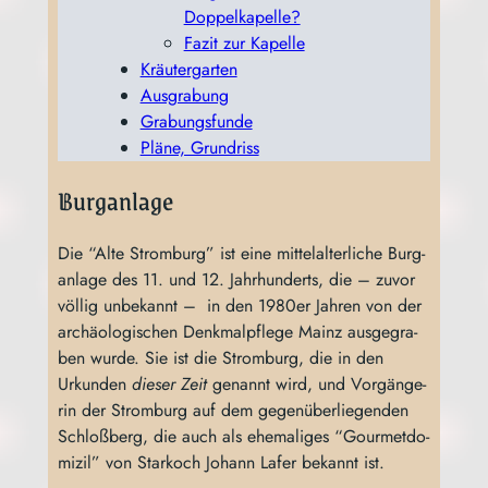
Doppelkapelle?
Fazit zur Kapelle
Kräu­ter­gar­ten
Aus­gra­bung
Gra­bungs­fun­de
Plä­ne, Grundriss
Burganlage
Die “Alte Strom­burg” ist eine mit­tel­al­ter­li­che Burg­
an­la­ge des 11. und 12. Jahr­hun­derts, die – zuvor
völ­lig unbe­kannt – in den 1980er Jah­ren von der
archäo­lo­gi­schen Denk­mal­pfle­ge Mainz aus­ge­gra­
ben wur­de. Sie ist die Strom­burg, die in den
Urkun­den
die­ser Zeit
genannt wird, und Vor­gän­ge­
rin der Strom­burg auf dem gegen­über­lie­gen­den
Schloß­berg, die auch als ehe­ma­li­ges “Gour­met­do­
mi­zil” von Star­koch Johann Lafer bekannt ist.