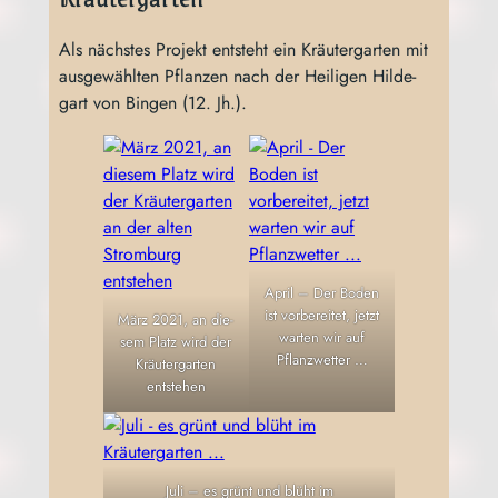
Als nächs­tes Pro­jekt ent­steht ein Kräu­ter­gar­ten mit
aus­ge­wähl­ten Pflan­zen nach der Hei­li­gen Hil­de­
gart von Bin­gen (12. Jh.).
April – Der Boden
ist vor­be­rei­tet, jetzt
März 2021, an die­
war­ten wir auf
sem Platz wird der
Pflanzwetter …
Kräu­ter­gar­ten
entstehen
Juli – es grünt und blüht im