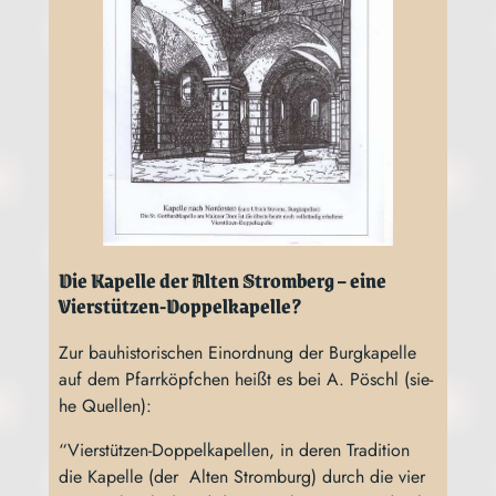
Die Kapelle der Alten Stromberg – eine
Vierstützen-Doppelkapelle?
Zur bau­his­to­ri­schen Ein­ord­nung der Burg­ka­pel­le
auf dem Pfarr­köpf­chen heißt es bei A. Pöschl (sie­
he Quellen):
“Vier­stüt­zen-Dop­pel­ka­pel­len, in deren Tra­di­ti­on
die Kapel­le (der Alten Strom­burg) durch die vier