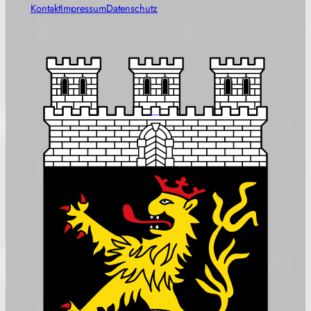
Stadt Stromberg
Heimat des Deutschen Michel
Öffnungszeiten
Sekretariat:
09:00 bis 12:00
Mo., Di. und Fr.:
Uhr
Do. Nachmittag:
13:00 bis 17:00 Uhr