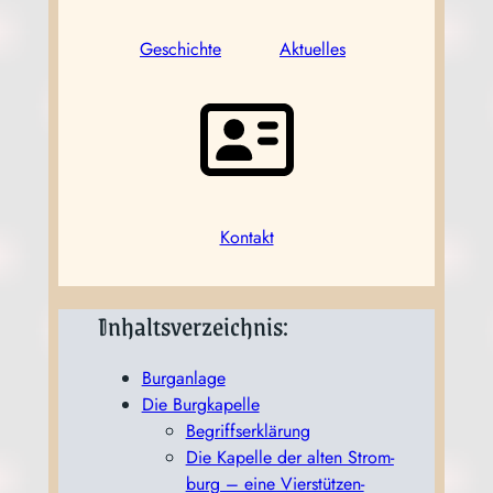
Geschich­te
Aktu­el­les
Kon­takt
Inhaltsverzeichnis:
Burg­an­la­ge
Die Burg­ka­pel­le
Begriffs­er­klä­rung
Die Kapel­le der alten Strom­
burg – eine Vierstützen-