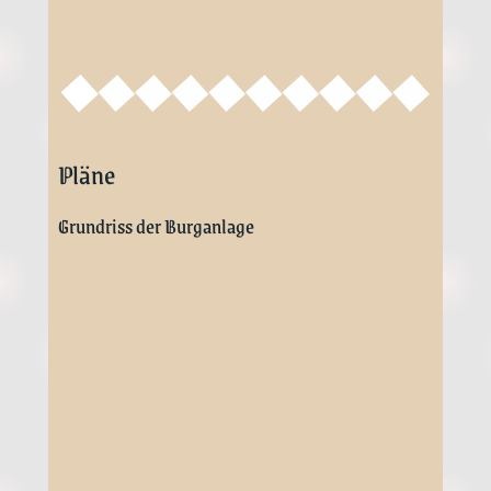
grau
: obe­rer Burg­be­reich mit Haupt­burg (fes­tem
Haus mit Spit­zen)
rot
: unte­rer Burg­be­reich mit Kapel­le und
Wirtschaftsbereich
Anschrift & Kontakt
Stadtverwaltung Stromberg
Rathausstraße 4
55442 Stromberg
Tel.
06724-605 84 34
Fax.
06724-605 84 37
E-Mail:
buergermeister@stadt-stromberg.de