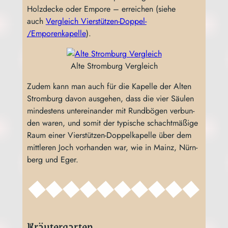
Holz­de­cke oder Empo­re – errei­chen (sie­he
auch
Ver­gleich Vier­stüt­zen-Dop­pel-
/Emporenkapelle
).
Alte Strom­burg Vergleich
Zudem kann man auch für die Kapel­le der Alten
Strom­burg davon aus­ge­hen, dass die vier Säu­len
min­des­tens unter­ein­an­der mit Rund­bö­gen ver­bun­
den waren, und somit der typi­sche schacht­mä­ßi­ge
Raum einer Vier­stüt­zen-Dop­pel­ka­pel­le über dem
mitt­le­ren Joch vor­han­den war, wie in Mainz, Nürn­
berg und Eger.
Kräutergarten