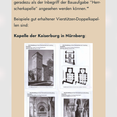
gera­de­zu als der Inbe­griff der Bau­auf­ga­be “Herr­
scher­ka­pel­le” ange­se­hen wer­den kön­nen.
”
Bei­spie­le gut erhal­te­ner Vier­stüt­zen-Dop­pel­ka­pel­
len sind:
Kapel­le der Kai­ser­burg in Nürn­berg
: