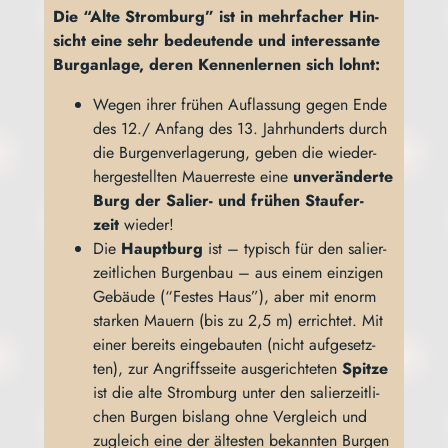
Die “Alte Strom­burg” ist in mehr­fa­cher Hin­
sicht eine sehr bedeu­ten­de und inter­es­san­te
Burg­an­la­ge, deren Ken­nen­ler­nen sich lohnt:
Wegen ihrer frü­hen Auf­las­sung gegen Ende
des 12./ Anfang des 13. Jahr­hun­derts durch
die Bur­gen­ver­la­ge­rung, geben die wie­der­
her­ge­stell­ten Mau­er­res­te eine
unver­än­der­te
Burg der Sali­er- und frü­hen Stau­fer­
zeit
wieder!
Die
Haupt­burg
ist – typisch für den sali­er­
zeit­li­chen Bur­gen­bau – aus einem ein­zi­gen
Gebäu­de (“Fes­tes Haus”), aber mit enorm
star­ken Mau­ern (bis zu 2,5 m) errich­tet. Mit
einer bereits ein­ge­bau­ten (nicht auf­ge­setz­
ten), zur Angriffs­sei­te aus­ge­rich­te­ten
Spit­ze
ist die alte Strom­burg unter den sali­er­zeit­li­
chen Bur­gen bis­lang ohne Ver­gleich und
zugleich eine der ältes­ten bekann­ten Bur­gen