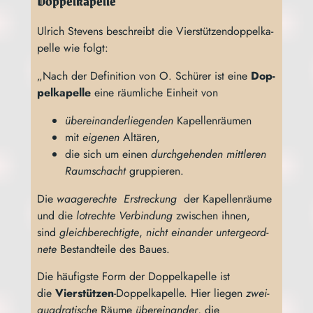
Doppelkapelle
Ulrich Ste­vens beschreibt die Vier­stüt­zen­dop­pel­ka­
pel­le wie folgt:
„Nach der Defi­ni­ti­on von O. Schü­rer ist eine
Dop­
pel­ka­pel­le
eine räum­li­che Ein­heit von
über­ein­an­der­lie­gen­den
Kapel­len­räu­men
mit
eige­nen
Altä­ren,
die sich um einen
durch­ge­hen­den mitt­le­ren
Raum­schacht
gruppieren.
Die
waa­ge­rech­te Erstre­ckung
der Kapel­len­räu­me
und die
lot­rech­te Ver­bin­dung
zwi­schen ihnen,
sind
gleich­be­rech­tig­te
,
nicht ein­an­der unter­ge­ord­
ne­te
Bestand­tei­le des Baues.
Die häu­figs­te Form der Dop­pel­ka­pel­le ist
die
Vier­stüt­zen
-Dop­pel­ka­pel­le. Hier lie­gen
zwei­
qua­dra­ti­sche
Räu­me
über­ein­an­der
, die