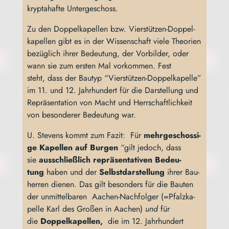
kryp­ta­haf­te Untergeschoss.
Zu den Dop­pel­ka­pel­len bzw. Vier­stüt­zen-Dop­pel­
ka­pel­len gibt es in der Wis­sen­schaft vie­le Theo­rien
bezüg­lich ihrer Bedeu­tung, der Vor­bil­der, oder
wann sie zum ers­ten Mal vor­kom­men. Fest
steht, dass der Bau­typ “Vier­stüt­zen-Dop­pel­ka­pel­le”
im 11. und 12. Jahr­hun­dert für die Dar­stel­lung und
Reprä­sen­ta­ti­on von Macht und Herr­schaft­lich­keit
von beson­de­rer Bedeu­tung war.
U. Ste­vens kommt zum Fazit: Für
mehr­ge­schos­si­
ge Kapel­len auf Bur­gen
“gilt jedoch, dass
sie
aus­schließ­lich reprä­sen­ta­ti­ven Bedeu­
tung
haben und der
Selbst­dar­stel­lung
ihrer Bau­
her­ren die­nen. Das gilt beson­ders für die Bau­ten
der unmit­tel­ba­ren Aachen-Nach­fol­ger (=Pfalz­ka­
pel­le Karl des Gro­ßen in Aachen)
und
für
die
Dop­pel­ka­pel­len,
die im 12. Jahr­hun­dert