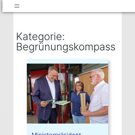
Zum
Inhalt
springen
Kategorie:
Begrünungskompass
Ministerpräsident