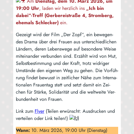
Am
Diens­tag, dem 10. März 2026, um
19:00 Uhr
, laden wir herz­lich ins
„Ich bin
dabei“-Treff (Ger­be­rei­stra­ße 4, Strom­berg,
ehe­mals Schle­cker)
ein.
Gezeigt wird der Film „Der Zopf“, ein bewe­gen­
des Dra­ma über drei Frau­en aus unter­schied­li­chen
Län­dern, deren Lebens­we­ge auf beson­de­re Wei­se
mit­ein­an­der ver­bun­den sind. Erzählt wird von Mut,
Selbst­be­stim­mung und der Kraft, trotz wid­ri­ger
Umstän­de den eige­nen Weg zu gehen. Die Vor­füh­
rung fin­det bewusst in zeit­li­cher Nähe zum Inter­na­
tio­na­len Frau­en­tag statt und setzt damit ein Zei­
chen für Stär­ke, Soli­da­ri­tät und die welt­wei­te Ver­
bun­den­heit von Frauen.
Link zum
Fly­er
(Tei­len erwünscht: Aus­dru­cken und
ver­tei­len oder Link teilen!)
Wann:
10. März 2026, 19:00 Uhr (Diens­tag)