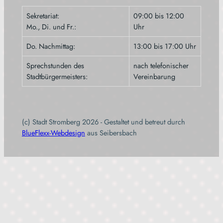
Sekretariat:
09:00 bis 12:00
Mo., Di. und Fr.:
Uhr
Do. Nachmittag:
13:00 bis 17:00 Uhr
Sprechstunden des
nach telefonischer
Stadtbürgermeisters:
Vereinbarung
(c) Stadt Stromberg 2026 - Gestaltet und betreut durch
BlueFlexx-Webdesign
aus Seibersbach