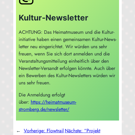
Kultur-Newsletter
ACHTUNG: Das Hei­mat­mu­se­um und die Kul­tur­
in­itia­ti­ve haben einen gemein­sa­men Kul­tur-News­
let­ter neu ein­ge­rich­tet. Wir wür­den uns sehr
freu­en, wenn Sie sich dort anmel­den und die
Ver­an­stal­tungs­mit­tei­lung ein­heit­lich über den
News­let­ter-Ver­sandt erfol­gen könn­te. Auch über
ein Bewer­ben des Kul­tur-News­let­ters wür­den wir
uns sehr freuen.
Die Anmel­dung erfolgt
über:
https://heimatmuseum-
stromberg.de/newsletter/
←
Vorherige:
Flowtrail
Nächste:
“Projekt