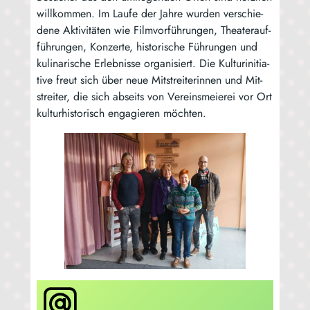
will­kom­men. Im Lau­fe der Jah­re wur­den ver­schie­
de­ne Akti­vi­tä­ten wie Film­vor­füh­run­gen, Thea­ter­auf­
füh­run­gen, Kon­zer­te, his­to­ri­sche Füh­run­gen und
kuli­na­ri­sche Erleb­nis­se orga­ni­siert. Die Kul­tur­in­itia­
ti­ve freut sich über neue Mit­strei­te­rin­nen und Mit­
strei­ter, die sich abseits von Ver­eins­meie­rei vor Ort
kul­tur­his­to­risch enga­gie­ren möchten.