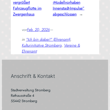
vergrößert
‑Modellvorhaben
Fahrzeugflotte im
Innenstadt-Impulse”
Zwergenhaus
abgeschlossen
→
Feb. 20, 2026
—
von
in
"Ich bin dabei!" (Ehrenamt)
, 
Kulturinitiative Stromberg
, 
Vereine &
Ehrenamt
Anschrift & Kontakt
Stadtverwaltung Stromberg
Rathausstraße 4
55442 Stromberg