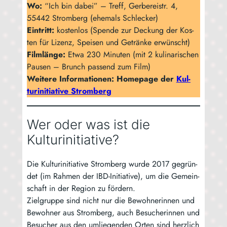
Wo:
“Ich bin dabei” – Treff, Ger­be­rei­str. 4,
55442 Strom­berg (ehe­mals Schle­cker)
Ein­tritt:
kos­ten­los (Spen­de zur Deckung der Kos­
ten für Lizenz, Spei­sen und Geträn­ke erwünscht)
Film­län­ge:
Etwa 230 Minu­ten (mit 2 kuli­na­ri­schen
Pau­sen – Brunch pas­send zum Film)
Wei­te­re Infor­ma­tio­nen: Home­page der
Kul­
tur­in­itia­ti­ve Stromberg
Wer oder was ist die
Kulturinitiative?
Die Kul­tur­in­itia­ti­ve Strom­berg wur­de 2017 gegrün­
det (im Rah­men der IBD-Initia­ti­ve), um die Gemein­
schaft in der Regi­on zu för­dern.
Ziel­grup­pe sind nicht nur die Bewoh­ne­rin­nen und
Bewoh­ner aus Strom­berg, auch Besu­che­rin­nen und
Besu­cher aus den umlie­gen­den Orten sind herz­lich